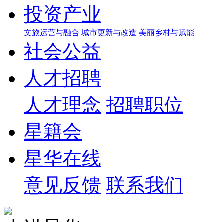
投资产业
文旅运营与融合
城市更新与改造
美丽乡村与赋能
社会公益
人才招聘
人才理念
招聘职位
星籍会
星华在线
意见反馈
联系我们