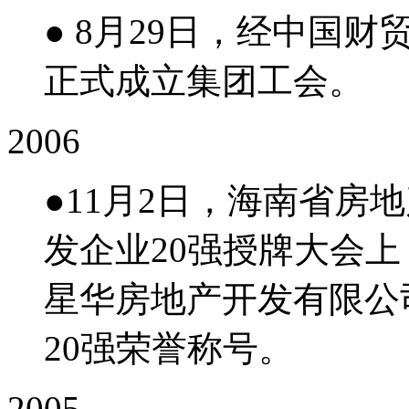
● 8月29日，经中国
正式成立集团工会。
2006
●11月2日，海南省房
发企业20强授牌大会
星华房地产开发有限公
20强荣誉称号。
2005