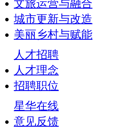
文旅运营与融合
城市更新与改造
美丽乡村与赋能
人才招聘
人才理念
招聘职位
星华在线
意见反馈