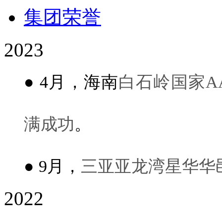
集团荣誉
2023
● 4月，海南
白石岭国家A
满成功
。
●
9月，
三亚亚龙湾星华华
2022