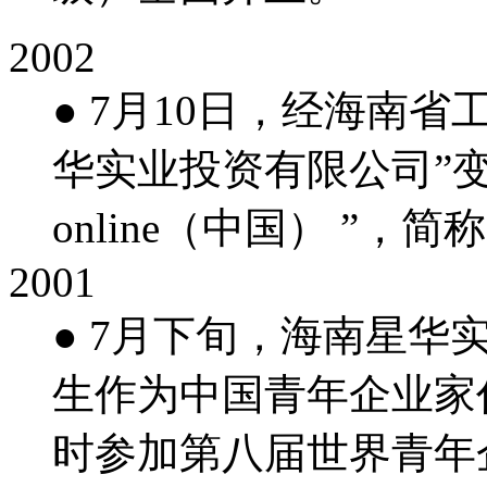
2002
● 7月10日，经海南
华实业投资有限公司”变
online（中国） ”，
2001
● 7月下旬，海南星
生作为中国青年企业家
时参加第八届世界青年