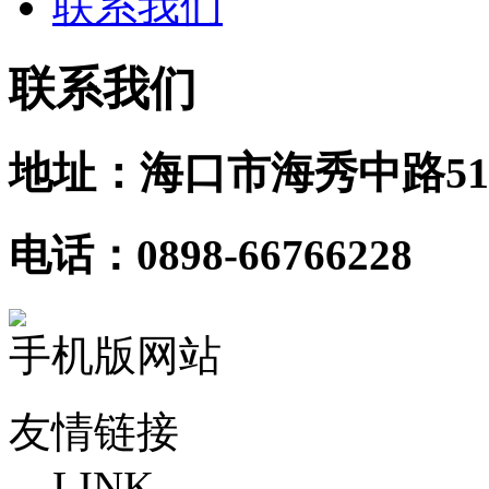
联系我们
联系我们
地址：海口市海秀中路51
电话：0898-66766228
手机版网站
友情链接
LINK