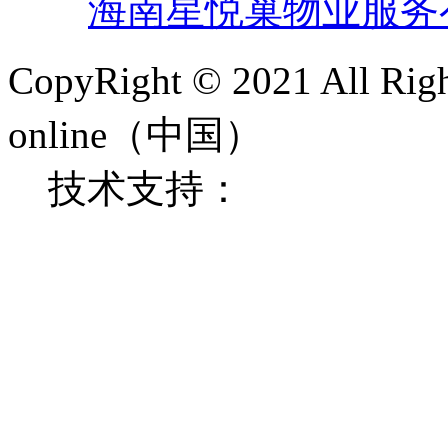
海南星悦巢物业服务
CopyRight © 2021 All 
online（中国）
技术支持：