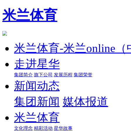
米兰体育
米兰体育-米兰online
走进星华
集团简介
旗下公司
发展历程
集团荣誉
新闻动态
集团新闻
媒体报道
米兰体育
文化理念
精彩活动
星华故事