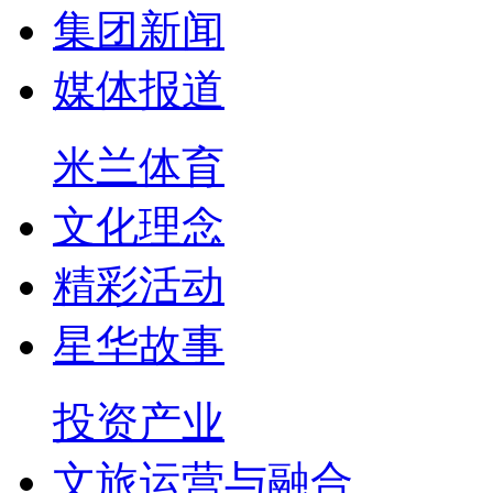
集团新闻
媒体报道
米兰体育
文化理念
精彩活动
星华故事
投资产业
文旅运营与融合