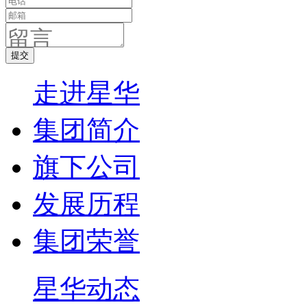
走进星华
集团简介
旗下公司
发展历程
集团荣誉
星华动态