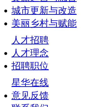
城市更新与改造
美丽乡村与赋能
人才招聘
人才理念
招聘职位
星华在线
意见反馈